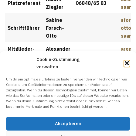
Platzreferent
06848/65 83
Ziegler
saarpf
Sabine
sfors
Schriftführer
Forsch-
otto@
Otto
saarpf
Mitglieder-
Alexander
arenz
0151/22986300
verwaltung
Renz
saarpf
Cookie-Zustimmung
verwalten
Lorena
0157/52558519
lziegl
Pressewart
Ziegler
saarpf
Um dir ein optimales Erlebnis zu bieten, verwenden wir Technologien wie
Cookies, um Geräteinformationen zu speichern und/oder darauf
Festwart und
Lesle
zuzugreifen. Wenn du diesen Technologien zustimmst, können wir Daten
0173/3975154
wie das Surfverhalten oder eindeutige IDs auf dieser Website verarbeiten.
Beisitzender
Holzapfel
Wenn du deine Zustimmung nicht erteilst oder zurückziehst, können
bestimmte Merkmale und Funktionen beeinträchtigt werden.
Akzeptieren
Teilen mit: