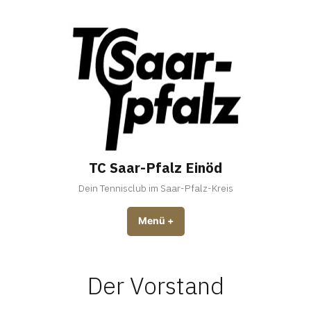
Zum
Inhalt
springen
TC Saar-Pfalz Einöd
Dein Tennisclub im Saar-Pfalz-Kreis
Menü
+
aufgeklappt
zugeklappt
Der Vorstand