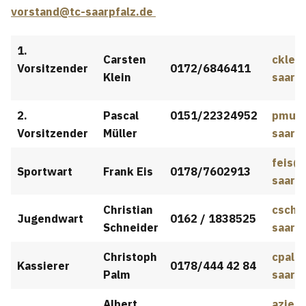
vorstand@tc-saarpfalz.de
1.
Carsten
cklei
Vorsitzender
0172/6846411
Klein
saarpf
2.
Pascal
0151/22324952
pmuel
Vorsitzender
Müller
saarpf
feis@
Sportwart
Frank Eis
0178/7602913
saarpf
Christian
cschn
Jugendwart
0162 / 1838525
Schneider
saarpf
Christoph
cpalm
Kassierer
0178/444 42 84
Palm
saarpf
Albert
azieg